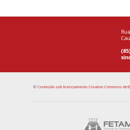
Rua
Cau
(85
sin
©
Conteúdo sob licenciamento Creative Commons Atrib