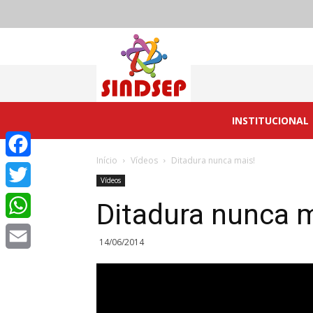
Sindsep
Caucaia
INSTITUCIONAL
Início
Vídeos
Ditadura nunca mais!
Facebook
Vídeos
Twitter
Ditadura nunca m
WhatsApp
14/06/2014
Email