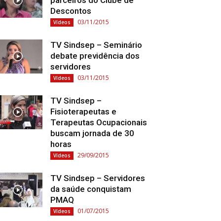
parceiros do Clube de
Descontos
03/11/2015
Vídeos
TV Sindsep – Seminário
debate previdência dos
servidores
03/11/2015
Vídeos
TV Sindsep –
Fisioterapeutas e
Terapeutas Ocupacionais
buscam jornada de 30
horas
29/09/2015
Vídeos
TV Sindsep – Servidores
da saúde conquistam
PMAQ
01/07/2015
Vídeos