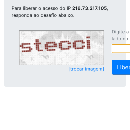
Para liberar o acesso
do IP
216.73.217.105
,
responda ao desafio abaixo.
Digite 
lado no
[trocar imagem]