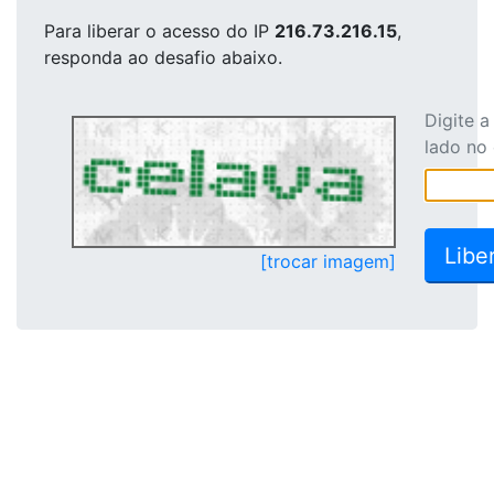
Para liberar o acesso
do IP
216.73.216.15
,
responda ao desafio abaixo.
Digite 
lado no
[trocar imagem]