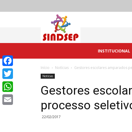
Sindsep
Caucaia
INSTITUCIONAL
Início
Notícias
Gestores escolares amparados pe
Facebook
Notícias
Twitter
Gestores escola
WhatsApp
processo seleti
Email
22/02/2017