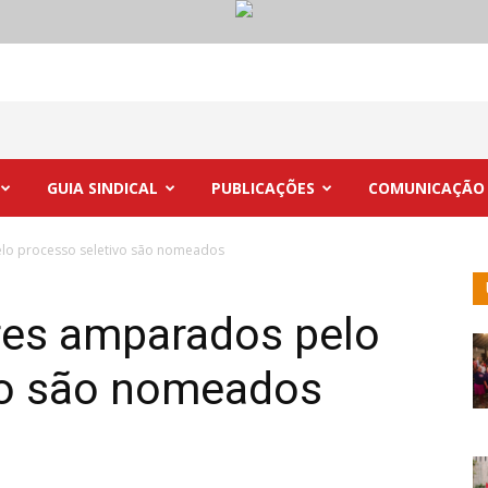
GUIA SINDICAL
PUBLICAÇÕES
COMUNICAÇÃO
lo processo seletivo são nomeados
res amparados pelo
vo são nomeados