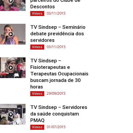
parceiros do Clube de
Descontos
03/11/2015
Vídeos
TV Sindsep – Seminário
debate previdência dos
servidores
03/11/2015
Vídeos
TV Sindsep –
Fisioterapeutas e
Terapeutas Ocupacionais
buscam jornada de 30
horas
29/09/2015
Vídeos
TV Sindsep – Servidores
da saúde conquistam
PMAQ
01/07/2015
Vídeos